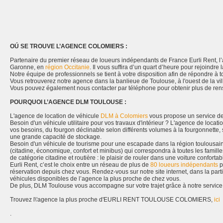
OÚ SE TROUVE L’AGENCE COLOMIERS :
Partenaire du premier réseau de loueurs indépendants de France Eurli Rent, 
Garonne, en
région Occitanie
. Il vous suffira d’un quart d’heure pour rejoindre 
Notre équipe de professionnels se tient à votre disposition afin de répondre à
Vous retrouverez notre agence dans la banlieue de Toulouse, à l'ouest de la vil
Vous pouvez également nous contacter par téléphone pour obtenir plus de ren
POURQUOI L’AGENCE DLM TOULOUSE :
L'agence de location de véhicule
DLM à Colomiers
vous propose un service de 
Besoin d'un véhicule utilitaire pour vos travaux d'intérieur ? L'agence de loca
vos besoins, du fourgon déclinable selon différents volumes à la fourgonnette
une grande capacité de stockage.
Besoin d'un véhicule de tourisme pour une escapade dans la région toulousain
(citadine, économique, confort et minibus) qui correspondra à toutes les famil
de catégorie citadine et routière : le plaisir de rouler dans une voiture confortab
Eurli Rent, c’est le choix entre un réseau de plus de
80 loueurs indépendants
p
réservation depuis chez vous. Rendez-vous sur notre site internet, dans la parti
véhicules disponibles de l’agence la plus proche de chez vous.
De plus, DLM Toulouse vous accompagne sur votre trajet grâce à notre service d
Trouvez l\'agence la plus proche d'EURLI RENT TOULOUSE COLOMIERS,
ici
.