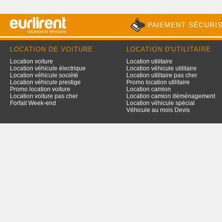
PAIEMENT SÉCURI
LOCATION DE VOITURE
LOCATION D'UTILITAIRE
Location voiture
Location utilitaire
Location véhicule électrique
Location véhicule utilitaire
Location véhicule société
Location utilitaire pas cher
Location véhicule prestige
Promo location utilitaire
Promo location voiture
Location camion
Location voiture pas cher
Location camion déménagement
Forfait Week-end
Location véhicule spécial
Véhicule au mois Devis