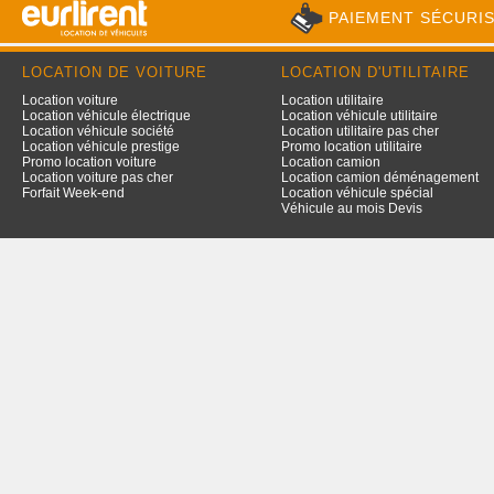
PAIEMENT SÉCURI
LOCATION DE VOITURE
LOCATION D'UTILITAIRE
Location voiture
Location utilitaire
Location véhicule électrique
Location véhicule utilitaire
Location véhicule société
Location utilitaire pas cher
Location véhicule prestige
Promo location utilitaire
Promo location voiture
Location camion
Location voiture pas cher
Location camion déménagement
Forfait Week-end
Location véhicule spécial
Véhicule au mois Devis