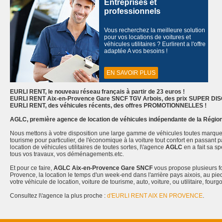
Entreprises et
professionnels
Vous recherchez la meilleure solution
pour vos locations de voitures et
véhicules utilitaires ? Eurlirent a l'offre
adaptée A vos besoins !
EN SAVOIR PLUS
EURLI RENT, le nouveau réseau français à partir de 23 euros !
EURLI RENT Aix-en-Provence Gare SNCF TGV Arbois, des prix SUPER DISC
EURLI RENT, des véhicules récents, des offres PROMOTIONNELLES !
AGLC,
première agence de location de véhicules indépendante de la Régi
Nous mettons à votre disposition une large gamme de véhicules toutes marques 
tourisme pour particulier, de l'économique à la voiture tout confort en passant 
location de véhicules utilitaires de toutes sortes, l\'agence
AGLC
en a fait sa s
tous vos travaux, vos déménagements.etc.
Et pour ce faire,
AGLC Aix-en-Provence Gare SNCF
vous propose plusieurs fo
Provence, la location le temps d'un week-end dans l'arrière pays aixois, au pied
votre véhicule de location, voiture de tourisme, auto, voiture, ou utilitaire, four
Consultez l\'agence la plus proche :
d'EURLI RENT AIX EN PROVENCE
.