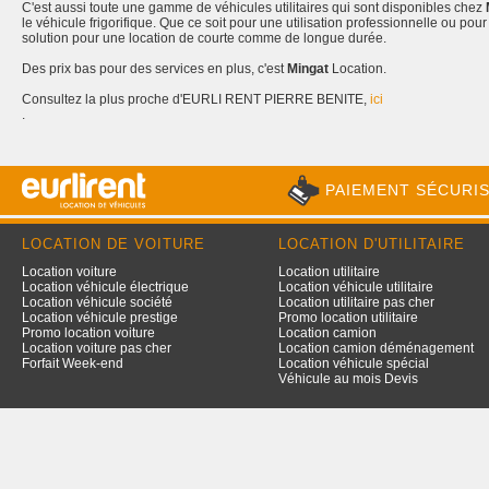
C'est aussi toute une gamme de véhicules utilitaires qui sont disponibles chez
le véhicule frigorifique. Que ce soit pour une utilisation professionnelle ou pour
solution pour une location de courte comme de longue durée.
Des prix bas pour des services en plus, c'est
Mingat
Location.
Consultez la plus proche d'EURLI RENT PIERRE BENITE,
ici
.
PAIEMENT SÉCURI
LOCATION DE VOITURE
LOCATION D'UTILITAIRE
Location voiture
Location utilitaire
Location véhicule électrique
Location véhicule utilitaire
Location véhicule société
Location utilitaire pas cher
Location véhicule prestige
Promo location utilitaire
Promo location voiture
Location camion
Location voiture pas cher
Location camion déménagement
Forfait Week-end
Location véhicule spécial
Véhicule au mois Devis